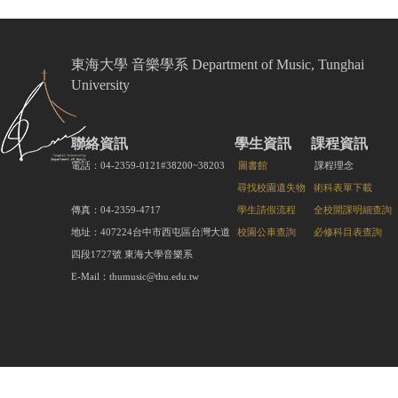
東海大學 音樂學系 Department of Music, Tunghai
University
聯絡資訊
學生資訊
課程資訊
電話：04-2359-0121#38200~38203
圖書館
課程理念
尋找校園遺失物
術科表單下載
傳真：04-2359-4717
學生請假流程
全校開課明細查詢
地址：407224台中市西屯區台灣大道
校園公車查詢
必修科目表查詢
四段1727號 東海大學音樂系
E-Mail：thumusic@thu.edu.tw