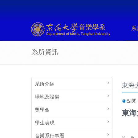
系
系所資訊
系所介紹
東海
場地及設備
點閱 :
獎學金
東海
學生表現
音樂系行事曆