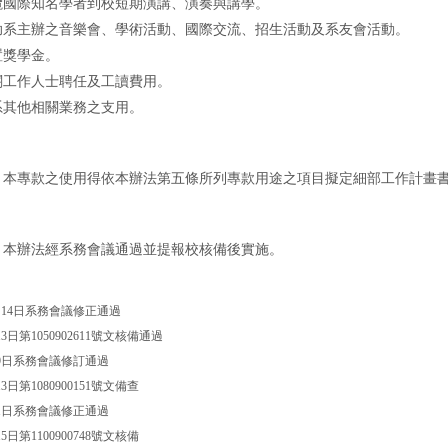
攬國際知名學者到校短期演講、演奏與講學。
助系主辦之音樂會、學術活動、國際交流、招生活動及系友會活動。
置獎學金。
關工作人士聘任及工讀費用。
系其他相關業務之支用。
 本專款之使用得依本辦法第五條所列專款用途之項目擬定細部工作計畫
 本辦法經系務會議通過並提報校核備後實施。
2月14日系務會議修正通過
13日第1050902611號文核備通過
月9日系務會議修訂通過
13日第1080900151號文備查
月1日系務會議修正通過
15日第1100900748號文核備