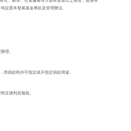
術研究、教學、社會服務等方面有更傑出之表現，改善學
，特設置本發展基金專款及管理辦法。
度辦理。
中，而捐款時亦可指定或不指定捐款用途。
證明且便利其報稅。