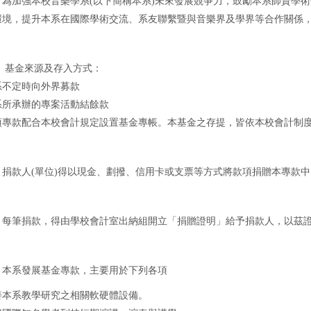
 為加強本校音樂學系(以下簡稱本系)未來發展競爭力，鼓勵本系師資學
環境，提升本系在國際學術交流、系友聯繫暨與音樂界及學界等合作關係
 基金來源及存入方式：
系不定時向外界募款
系所承辦的專案活動結餘款
項專款配合本校會計規定設置基金專帳。本基金之存提，皆依本校會計制
 捐款人(單位)得以現金、劃撥、信用卡或支票等方式將款項捐贈本專款
 每筆捐款，得由學校會計室出納組開立「捐贈證明」給予捐款人，以茲
 本系發展基金專款，主要用於下列各項
善本系教學研究之相關軟硬體設備。