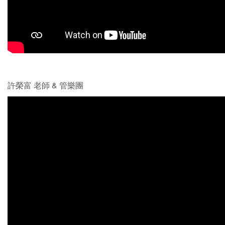
許榮富 老師 & 管樂團