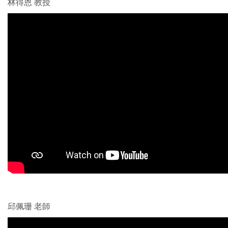
林得恩 教授
邱佩珊 老師