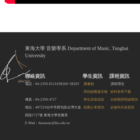
東海大學 音樂學系 Department of Music, Tunghai
University
聯絡資訊
學生資訊
課程資訊
電話：04-2359-0121#38200~38203
圖書館
課程理念
尋找校園遺失物
術科表單下載
傳真：04-2359-4717
學生請假流程
全校開課明細查詢
地址：407224台中市西屯區台灣大道
校園公車查詢
必修科目表查詢
四段1727號 東海大學音樂系
E-Mail：thumusic@thu.edu.tw