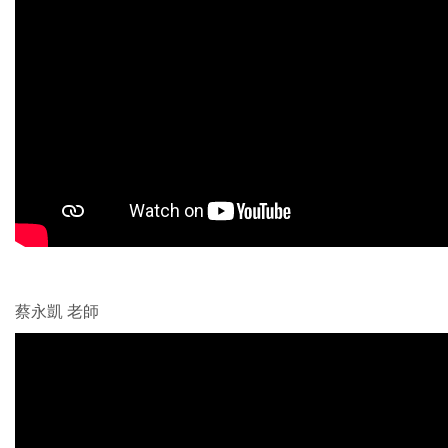
蔡永凱 老師