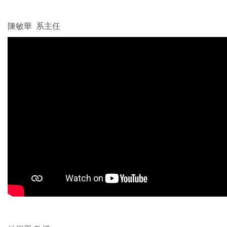
陳敏華 系主任