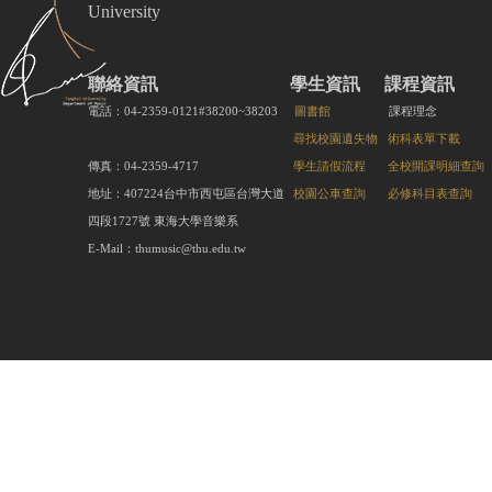
University
聯絡資訊
學生資訊
課程資訊
電話：04-2359-0121#38200~38203
圖書館
課程理念
尋找校園遺失物
術科表單下載
傳真：04-2359-4717
學生請假流程
全校開課明細查詢
地址：407224台中市西屯區台灣大道
校園公車查詢
必修科目表查詢
四段1727號 東海大學音樂系
E-Mail：thumusic@thu.edu.tw