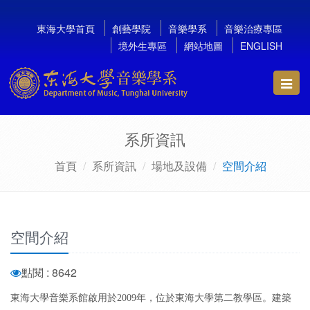
東海大學首頁
創藝學院
音樂學系
音樂治療專區
境外生專區
網站地圖
ENGLISH
Toggl
navig
系所資訊
首頁
系所資訊
場地及設備
空間介紹
空間介紹
點閱 : 8642
東海大學音樂系館啟用於2009年，位於東海大學第二教學區。建築