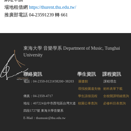
場地租借網
https://thurent.thu.edu.tw/
推廣部電話 04-23591239 轉
661
東海大學 音樂學系 Department of Music, Tunghai
University
聯絡資訊
學生資訊
課程資訊
電話：04-2359-0121#38200~38203
圖書館
課程理念
尋找校園遺失物
術科表單下載
傳真：04-2359-4717
學生請假流程
全校開課明細查詢
地址：407224台中市西屯區台灣大道
校園公車查詢
必修科目表查詢
四段1727號 東海大學音樂系
E-Mail：thumusic@thu.edu.tw