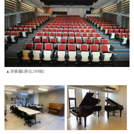
▲演奏廳(座位249個)