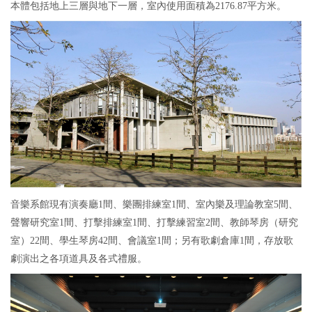
本體包括地上三層與地下一層，室內使用面積為2176.87平方米。
音樂系館現有演奏廳1間、樂團排練室1間、室內樂及理論教室5間、
聲響研究室1間、打擊排練室1間、打擊練習室2間、教師琴房（研究
室）22間、學生琴房42間、會議室1間；另有歌劇倉庫1間，存放歌
劇演出之各項道具及各式禮服。