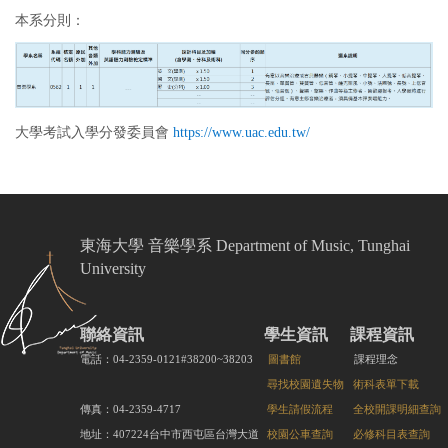
本系分則：
大學考試入學分發委員會
https://www.uac.edu.tw/
東海大學 音樂學系 Department of Music, Tunghai
University
聯絡資訊
學生資訊
課程資訊
電話：04-2359-0121#38200~38203
圖書館
課程理念
尋找校園遺失物
術科表單下載
傳真：04-2359-4717
學生請假流程
全校開課明細查詢
地址：407224台中市西屯區台灣大道
校園公車查詢
必修科目表查詢