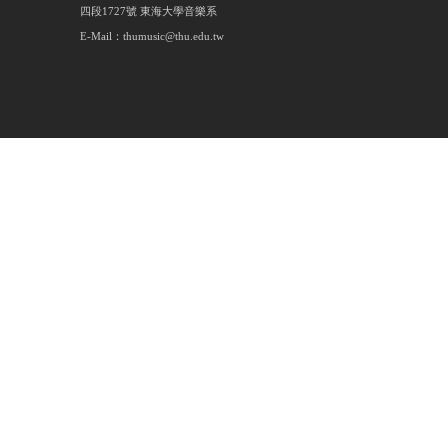
四段1727號 東海大學音樂系
E-Mail：thumusic@thu.edu.tw