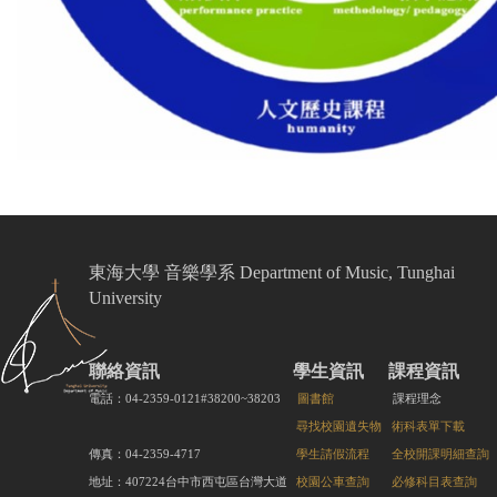
東海大學 音樂學系 Department of Music, Tunghai
University
聯絡資訊
學生資訊
課程資訊
電話：04-2359-0121#38200~38203
圖書館
課程理念
尋找校園遺失物
術科表單下載
傳真：04-2359-4717
學生請假流程
全校開課明細查詢
地址：407224台中市西屯區台灣大道
校園公車查詢
必修科目表查詢