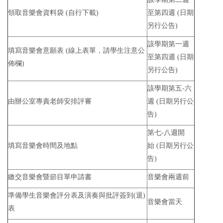
領取音樂會資料袋 (自行下載)
至第四週
(日期
另行公告)
該學期第一週
填寫音樂會意願表 (線上表單，請學生注意公
至第四週
(日期
佈欄)
另行公告)
該學期第五-六
由辦公室專責老師安排評審
週
(日期另行公
告)
第七-八週開
填寫音樂會時間及地點
始
(日期另行公
告)
繳交音樂會暨節目單申請書
音樂會兩週前
準備學生音樂會評分表及演奏與批評簽到(退)
音樂會當天
表