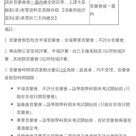
請於音樂會後
一週內
繳交節目單、上課卡及
音樂會後一週
錄影(音)有聲資料至系辦存檔 【演奏與批評
內
簽到(退)表需於三天內繳交】
備註：
1. 音樂會類型包含半場音樂會；全場畢業音樂會；不評分音樂會。
2. 將由辦公室安排評審。半場評審 / 自己主修老師及1位同領域評
審，其他類音樂會/2位同領域評審。
3. 音樂會時間填寫更動次數以
3次
為限；超過者，均不受理。音樂會
各類型時間期限：
半場音樂會、不評分音樂會→該學期學科期末考試開始前 (只
能在非假日開音樂會)。
協奏曲音樂會→該學期學科期末考試開始前 (只能在非假日開
音樂會)。
畢業音樂會→該學期學科期末考試開始前，並於音樂會兩週前
通過鑑定考。