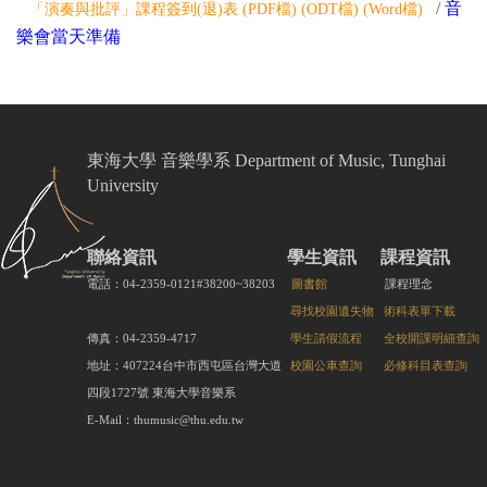
/
音
「演奏與批評」課程簽到(退)表 (
PDF檔
) (
ODT檔
) (
Word檔
)
樂會當天準備
東海大學 音樂學系 Department of Music, Tunghai
University
聯絡資訊
學生資訊
課程資訊
電話：04-2359-0121#38200~38203
圖書館
課程理念
尋找校園遺失物
術科表單下載
傳真：04-2359-4717
學生請假流程
全校開課明細查詢
地址：407224台中市西屯區台灣大道
校園公車查詢
必修科目表查詢
四段1727號 東海大學音樂系
E-Mail：thumusic@thu.edu.tw