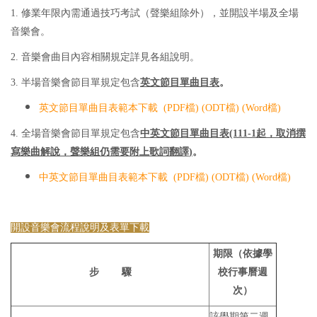
1. 修業年限內需通過技巧考試（聲樂組除外），並開設半場及全場
音樂會。
2. 音樂會曲目內容相關規定詳見各組說明。
3. 半場音樂會節目單規定包含
英文節目單曲目表
。
英文節目單曲目表範本下載 (
PDF檔
) (
ODT檔
) (
Word檔
)
4. 全場音樂會節目單規定包含
中英文節目單曲目表(111-1起，取消撰
寫樂曲解說，聲樂組仍需要附上歌詞翻譯
)
。
中英文節目單曲目表範本下載 (
PDF檔
) (
ODT檔
) (
Word檔
)
開設音樂會流程說明及表單下載
期限（依據學
步 驟
校行事曆週
次）
該學期第二週