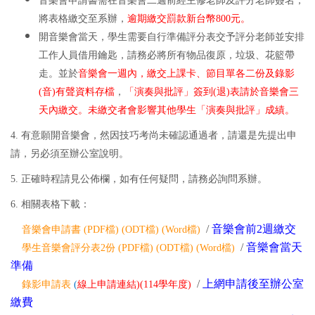
音樂會申請書需在音樂會二週前經主修老師及評分老師簽名，
將表格繳交至系辦，
逾期繳交罰款新台幣800元。
開音樂會當天，學生需要自行準備評分表交予評分老師並安排
工作人員借用鑰匙，請務必將所有物品復原，垃圾、花籃帶
走。並於
音樂會一週內，繳交上課卡、節目單各二份及錄影
(音)有聲資料存檔
，
「演奏與批評」簽到(退)表請於音樂會三
天內繳交。未繳交者會影響其他學生「演奏與批評」成績。
4. 有意願開音樂會，然因技巧考尚未確認通過者，請還是先提出申
請，另必須至辦公室說明。
5. 正確時程請見公佈欄，如有任何疑問，請務必詢問系辦。
6. 相關表格下載：
/
音樂會前2週繳交
音樂會申請書 (
PDF檔
) (
ODT檔
) (
Word
檔
)
/
音樂會當天
學生音樂會評分表2份 (
PDF檔
) (
ODT檔
) (
Word檔
)
準備
/
上網申請後至辦公室
錄影申請表
(
線上申請連結
)(114學年度)
繳費