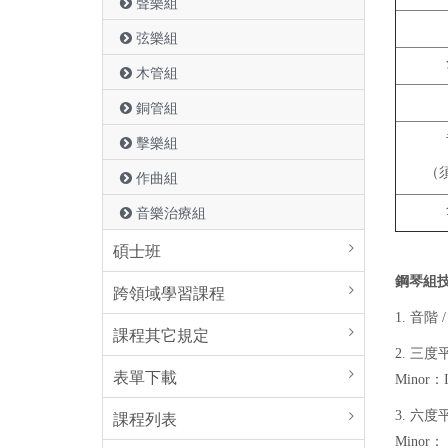
聲樂組
弦樂組
木管組
銅管組
擊樂組
（
作曲組
音樂治療組
碩士班
鋼琴組
跨領域學習課程
1. 音階
課程其它規定
2. 三度平
表單下載
Minor：
課程列表
3. 六度平
Minor