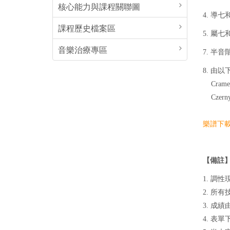
核心能力與課程關聯圖
4. 導七
課程歷史檔案區
5. 屬七和
音樂治療專區
7. 半音階
8. 由
Cramer：6
Czerny：T
樂譜下
【備註
1. 調
2. 所
3. 成
4.
表單