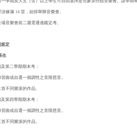
新生第一學期及大五（含）以上學生可自由選擇是否參加分組音樂會。該學期
修課須修滿 14 堂，始得舉辦音樂會。
辦全場音樂會前二週需通過鑑定考。
別規定
系生
期及第二學期期末考：
首練習曲或自選一個調性之音階琶音。
選二首不同樂派的作品。
期及第四學期期末考：
首練習曲或自選一個調性之音階琶音。
選三首不同樂派的作品。