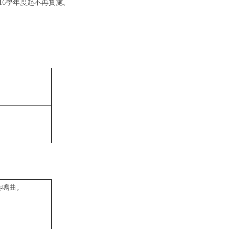
16學年度起不再實施
。
的奏鳴曲。