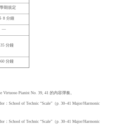
學期規定
 8 分鐘
—
–35 分鐘
–60 分鐘
so Pianist No. 39, 41 的內容彈奏。
 Technic “Scale”（p. 30–41 Major/Harmonic
 Technic “Scale”（p. 30–41 Major/Harmonic