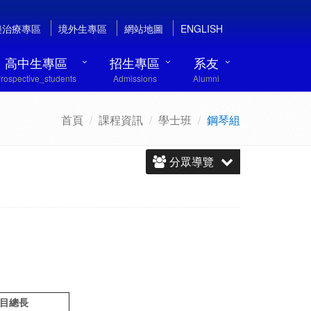
樂治療專區
境外生專區
網站地圖
ENGLISH
高中生專區
招生專區
系友
rospective_students
Admissions
Alumni
首頁
課程資訊
學士班
鋼琴組
分眾導覽
目總長