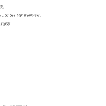
反覆。
 No. 2（p. 57–59）的內容完整彈奏。
奏。無須反覆。