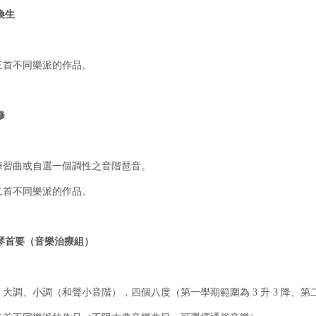
換生
：
選三首不同樂派的作品。
修
：
首練習曲或自選一個調性之音階琶音。
選二首不同樂派的作品。
琴首要（音樂治療組）
：
階：大調、小調（和聲小音階），四個八度（第一學期範圍為 3 升 3 降、第二學