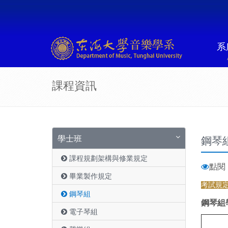
系
課程資訊
學士班
鋼琴
課程規劃架構與修業規定
點閱 :
畢業製作規定
考試規
鋼琴組
鋼琴組
電子琴組