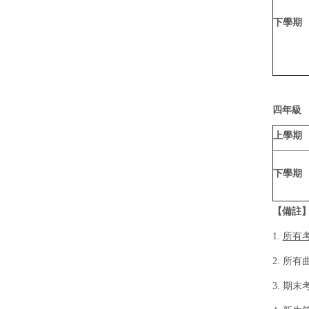
下學期
四年級
上學期
下學期
【備註
1.
所有
2. 所
3. 期