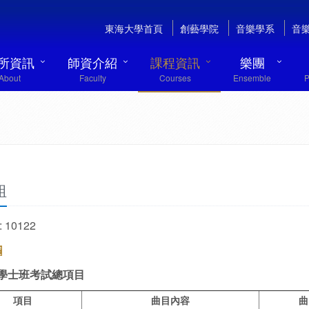
東海大學首頁
創藝學院
音樂學系
音
所資訊
師資介紹
課程資訊
樂團
About
Faculty
Courses
Ensemble
P
組
 10122
定
學士班考試總項目
項目
曲目內容
曲