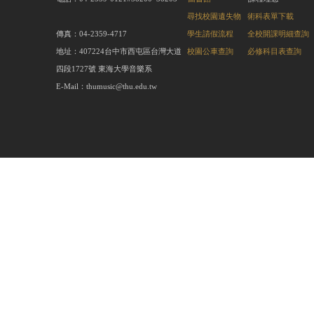
尋找校園遺失物
術科表單下載
傳真：04-2359-4717
學生請假流程
全校開課明細查詢
地址：407224台中市西屯區台灣大道
校園公車查詢
必修科目表查詢
四段1727號 東海大學音樂系
E-Mail：thumusic@thu.edu.tw