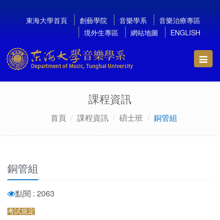
東海大學首頁
創藝學院
音樂學系
音樂治療專區
境外生專區
網站地圖
ENGLISH
Toggl
navig
課程資訊
首頁
課程資訊
碩士班
銅管組
銅管組
點閱 : 2063
考試規定