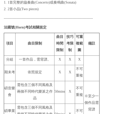
1. 1首完整的協奏曲(Concerto)或奏鳴曲(Sonata)
2. 2首小品(Two pieces)
----------------------------------------------------------------------
法國號(Horn)考試相關規定
曲目
技巧
可重
項目
曲目限制
時間
考限
複範
備註
限制
制
圍
分組
一首作品，需背譜。
X
X
X
不可
期末考
依照規定
X
X
重複
需包含三個不同風格及
碩音樂
不可
兩個不同時代樂派之作
50mins
X
會
重複
※至少一
品
個作品需
需包含三個不同風格及
背譜
碩畢業
不可