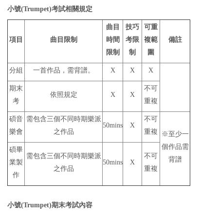
小號(Trumpet)考試相關規定
曲目
技巧
可重
項目
曲目限制
時間
考限
複範
備註
限制
制
圍
分組
一首作品，需背譜。
X
X
X
期末
不可
依照規定
X
X
考
重複
碩音
需包含三個不同時期樂派
不可
50mins
X
樂會
之作品
重複
※至少一
個作品需
碩畢
需包含三個不同時期樂派
不可
背譜
業製
50mins
X
之作品
重複
作
小號(Trumpet)期末考試內容