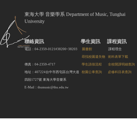
東海大學 音樂學系 Department of Music, Tunghai
University
聯絡資訊
學生資訊
課程資訊
電話：04-2359-0121#38200~38203
圖書館
課程理念
尋找校園遺失物
術科表單下載
傳真：04-2359-4717
學生請假流程
全校開課明細查詢
地址：407224台中市西屯區台灣大道
校園公車查詢
必修科目表查詢
四段1727號 東海大學音樂系
E-Mail：thumusic@thu.edu.tw