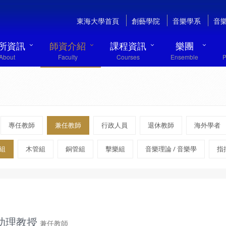
東海大學首頁
創藝學院
音樂學系
音
所資訊
師資介紹
課程資訊
樂團
About
Faculty
Courses
Ensemble
P
專任教師
兼任教師
行政人員
退休教師
海外學者
組
木管組
銅管組
擊樂組
音樂理論 / 音樂學
指
 助理教授
兼任教師