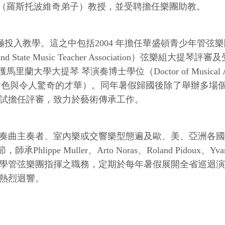
Teie（羅斯托波維奇弟子）教授，並受聘擔任樂團助教。
投入教學。這之中包括2004 年擔任華盛頓青少年管弦樂團（D. 
State Music Teacher Association）弦樂組大
榮獲馬里蘭大學大提琴 琴演奏博士學位（Doctor of Musical 
ent!”（擁有獨特的渾厚音色與令人驚奇的才華）。同年暑假歸國後
試擔任評審，致力於藝術傳承工作。
主奏者、室內樂或交響樂型態遍及歐、美、亞洲各國；更受邀至
lippe Muller、Arto Noras、Roland Pidoux、Yvan 
學管弦樂團指揮之職務，定期於每年暑假展開全省巡迴演出
熱烈迴響。