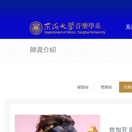
系
師資介紹
鍵盤組
聲樂組
弦樂
曾加宜