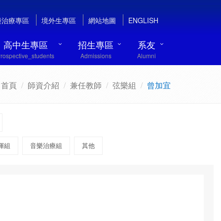
樂治療專區
境外生專區
網站地圖
ENGLISH
高中生專區
招生專區
系友
rospective_students
Admissions
Alumni
首頁
師資介紹
兼任教師
弦樂組
曾加宜
揮組
音樂治療組
其他