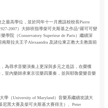
），即該校之最高學位，並於同年十一月應該校校長Pierre
ch, 1927-2007）大師班指導柴可夫斯基之作品“羅可可變
院（Conservatory Superieur de Paris）繼續深
大教堂，於前南斯拉夫王子Alexaandra 及諸位東正教大主教面前
hambre）後，為尋求音樂演奏上更深與多元之造詣，在榮獲
risot 教授，室內樂師承東京弦樂四重奏，並與耶魯愛樂音樂
iversity of Maryland）音樂系繼續攻讀大
德國慕尼黑大賽及柴可夫斯基大賽得主）、Peter