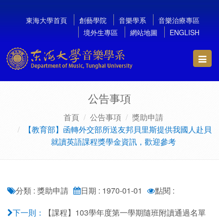
東海大學首頁
創藝學院
音樂學系
音樂治療專區
境外生專區
網站地圖
ENGLISH
Toggl
navig
公告事項
首頁
公告事項
獎助申請
【教育部】函轉外交部所送友邦貝里斯提供我國人赴貝
就讀英語課程獎學金資訊，歡迎參考
分類 : 獎助申請
日期 : 1970-01-01
點閱 :
【課程】103學年度第一學期隨班附讀通過名單
下一則：