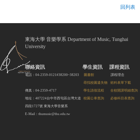
回列表
東海大學 音樂學系 Department of Music, Tunghai
University
聯絡資訊
學生資訊
課程資訊
電話：04-2359-0121#38200~38203
圖書館
課程理念
尋找校園遺失物
術科表單下載
傳真：04-2359-4717
學生請假流程
全校開課明細查詢
地址：407224台中市西屯區台灣大道
校園公車查詢
必修科目表查詢
四段1727號 東海大學音樂系
E-Mail：thumusic@thu.edu.tw