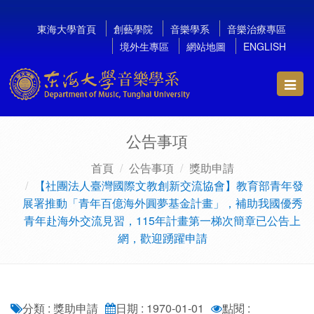
東海大學首頁
創藝學院
音樂學系
音樂治療專區
境外生專區
網站地圖
ENGLISH
Toggl
navig
公告事項
首頁
公告事項
獎助申請
【社團法人臺灣國際文教創新交流協會】教育部青年發
展署推動「青年百億海外圓夢基金計畫」，補助我國優秀
青年赴海外交流見習，115年計畫第一梯次簡章已公告上
網，歡迎踴躍申請
分類 : 獎助申請
日期 : 1970-01-01
點閱 :