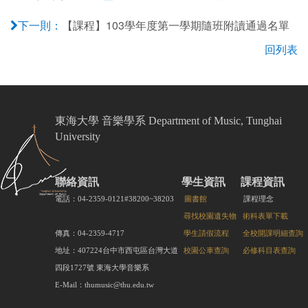
【課程】103學年度第一學期隨班附讀通過名單
下一則：
回列表
東海大學 音樂學系 Department of Music, Tunghai
University
聯絡資訊
學生資訊
課程資訊
電話：04-2359-0121#38200~38203
圖書館
課程理念
尋找校園遺失物
術科表單下載
傳真：04-2359-4717
學生請假流程
全校開課明細查詢
地址：407224台中市西屯區台灣大道
校園公車查詢
必修科目表查詢
四段1727號 東海大學音樂系
E-Mail：thumusic@thu.edu.tw