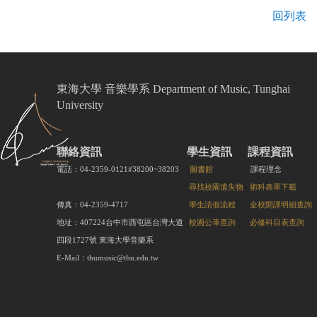
回列表
東海大學 音樂學系 Department of Music, Tunghai
University
聯絡資訊
學生資訊
課程資訊
電話：04-2359-0121#38200~38203
圖書館
課程理念
尋找校園遺失物
術科表單下載
傳真：04-2359-4717
學生請假流程
全校開課明細查詢
地址：407224台中市西屯區台灣大道
校園公車查詢
必修科目表查詢
四段1727號 東海大學音樂系
E-Mail：thumusic@thu.edu.tw