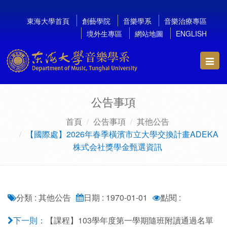
東海大學首頁
創藝學院
音樂學系
音樂治療專區
境外生專區
網站地圖
ENGLISH
Toggl
navig
公告事項
首頁
公告事項
其他公告
【國際處】2026年春季橫濱市立大學交換計畫ADEKA
株式会社獎學金甄選資訊
分類 : 其他公告
日期 : 1970-01-01
點閱 :
【課程】103學年度第一學期隨班附讀通過名單
下一則：