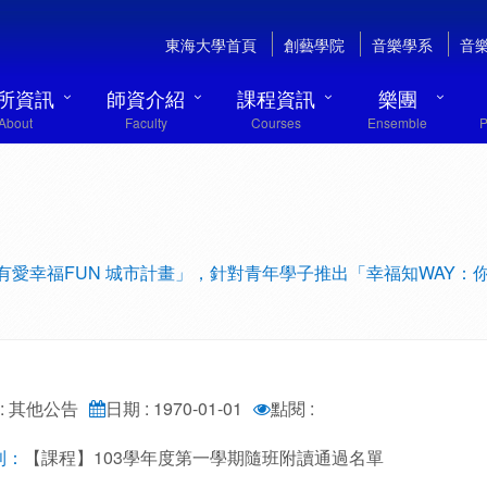
東海大學首頁
創藝學院
音樂學系
音
所資訊
師資介紹
課程資訊
樂團
About
Faculty
Courses
Ensemble
P
有愛幸福FUN 城市計畫」，針對青年學子推出「幸福知WAY：
: 其他公告
日期 : 1970-01-01
點閱 :
【課程】103學年度第一學期隨班附讀通過名單
則：