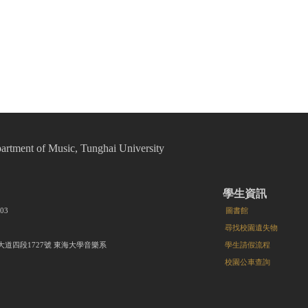
t of Music, Tunghai University
學生資訊
8203
圖書館
尋找校園遺失物
大道四段1727號 東海大學音樂系
學生請假流程
校園公車查詢