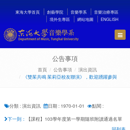
東海大學首頁
創藝學院
音樂學系
音樂治療專區
境外生專區
網站地圖
ENGLISH
Toggl
navig
公告事項
首頁
公告事項
演出資訊
《雙茱共鳴 茱莉亞校友聯演》，歡迎踴躍參與
分類 : 演出資訊
日期 : 1970-01-01
點閱 :
【課程】103學年度第一學期隨班附讀通過名單
下一則：
回列表