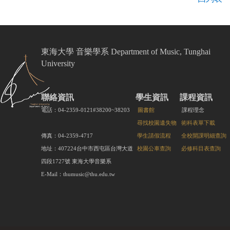
東海大學 音樂學系 Department of Music, Tunghai
University
聯絡資訊
學生資訊
課程資訊
電話：04-2359-0121#38200~38203
圖書館
課程理念
尋找校園遺失物
術科表單下載
傳真：04-2359-4717
學生請假流程
全校開課明細查詢
地址：407224台中市西屯區台灣大道
校園公車查詢
必修科目表查詢
四段1727號 東海大學音樂系
E-Mail：thumusic@thu.edu.tw