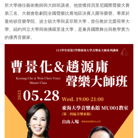
所大學擔任藝術教師與大師班講者。他曾獲得貝里尼國際聲樂大賽
第三名、大都會歌劇院全國聲樂比賽地區決賽入圍等榮譽。畢業於
曼哈頓音樂學院、波士頓大學與孟菲斯大學，曾任教於北愛荷華大
學、紐約州立大學與南佛羅里達大學，是兼具國際舞台與教學實力
的優秀音樂家。