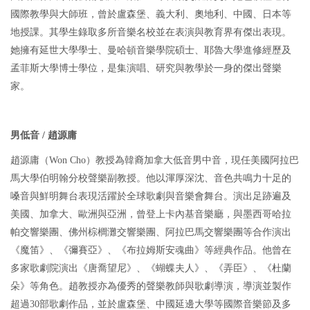
國際教學與大師班，曾於盧森堡、義大利、奧地利、中國、日本等
地授課。其學生錄取多所音樂名校並在表演與教育界有傑出表現。
她擁有延世大學學士、曼哈頓音樂學院碩士、耶魯大學進修經歷及
孟菲斯大學博士學位，是集演唱、研究與教學於一身的傑出聲樂
家。
男低音 / 趙源庸
趙源庸（Won Cho）教授為韓裔加拿大低音男中音，現任美國阿拉巴
馬大學伯明翰分校聲樂副教授。他以渾厚深沈、音色共鳴力十足的
嗓音與鮮明舞台表現活躍於全球歌劇與音樂會舞台。演出足跡遍及
美國、加拿大、歐洲與亞洲，曾登上卡內基音樂廳，與墨西哥哈拉
帕交響樂團、佛州棕櫚灘交響樂團、阿拉巴馬交響樂團等合作演出
《魔笛》、《彌賽亞》、《布拉姆斯安魂曲》等經典作品。他曾在
多家歌劇院演出《唐喬望尼》、《蝴蝶夫人》、《弄臣》、《杜蘭
朵》等角色。趙教授亦為優秀的聲樂教師與歌劇導演，導演並製作
超過30部歌劇作品，並於盧森堡、中國延邊大學等國際音樂節及多