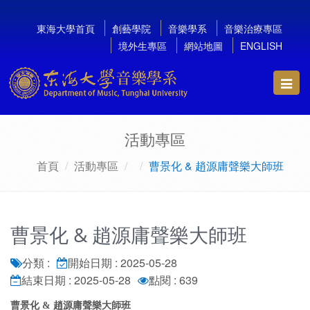
東海大學首頁
創藝學院
音樂學系
音樂治療專區
境外生專區
網站地圖
ENGLISH
Toggl
navig
活動專區
首頁
活動專區
曹景化 & 趙源庸聲樂大師班
曹景化 & 趙源庸聲樂大師班
分類 :
開始日期 : 2025-05-28
結束日期 : 2025-05-28
點閱 : 639
曹景化 & 趙源庸聲樂大師班