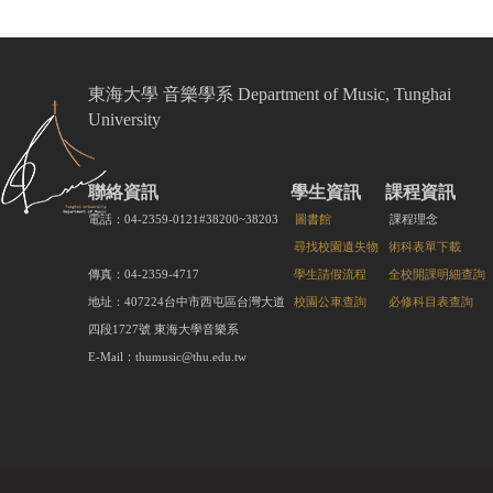
東海大學 音樂學系 Department of Music, Tunghai
University
聯絡資訊
學生資訊
課程資訊
電話：04-2359-0121#38200~38203
圖書館
課程理念
尋找校園遺失物
術科表單下載
傳真：04-2359-4717
學生請假流程
全校開課明細查詢
地址：407224台中市西屯區台灣大道
校園公車查詢
必修科目表查詢
四段1727號 東海大學音樂系
E-Mail：thumusic@thu.edu.tw