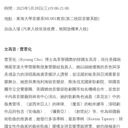
時間：2025年5月28日(三)19:00-21:00
地點：東海大學音樂系MU001教室(第二校區音樂系館)
自由入場 (汽車入校依規收費，無開放機車入校)
女高音 / 曹景化
曹景化（Kyoung Cho）博士為享譽國際的韓國女高音，現任美國南
佛羅里達大學聲樂教授兼聲樂組負責人。她以細緻優雅的音色與深
具感染力的演唱風格廣受樂評人讚譽，並活躍於歐美與亞洲重要音
樂舞台。她曾與奧地利海頓音樂節、斯洛伐克國家歌劇院、韓國首
爾市立交響樂團、美國猶他音樂節歌劇團等知名機構合作，並曾於
卡內基音樂廳與林肯中心演出。她的歌劇角色涵蓋《茶花女》中的
薇奧蕾塔、《波西米亞人》的咪咪、《魔笛》的帕米娜等，清唱劇
作品則包含《安魂曲》、《彌賽亞》、《創世紀》等。作為韓國藝
術歌曲的推廣者，她發行多張專輯，最新專輯《Korean Tapestry：韓
國女性作曲家的藝術歌曲》榮獲全球音樂獎銀牌獎。她也積極進行