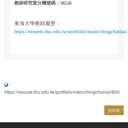
教師研究室分機號碼：38218
東海大學教師履歷：
https://resume.thu.edu.tw/portfolio/main/chingchunlai
：
https://resume.thu.edu.tw/portfolio/main/chingchunlai/B00
回列表