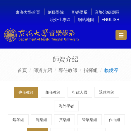
東海大學首頁
創藝學院
音樂學系
音樂治療專區
境外生專區
網站地圖
ENGLISH
Toggl
navig
師資介紹
首頁
師資介紹
專任教師
指揮組
賴鏡淳
專任教師
兼任教師
行政人員
退休教師
海外學者
鋼琴組
聲樂組
弦樂組
管擊樂組
作曲組