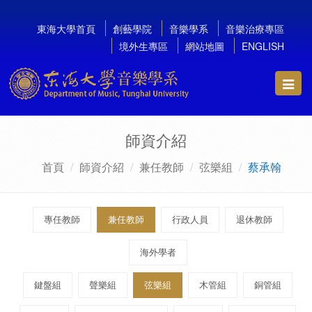
東海大學首頁
創藝學院
音樂學系
音樂治療專區
境外生專區
網站地圖
ENGLISH
Toggl
navig
師資介紹
首頁
師資介紹
兼任教師
弦樂組
蔡承翰
專任教師
兼任教師
行政人員
退休教師
海外學者
鍵盤組
聲樂組
弦樂組
木管組
銅管組