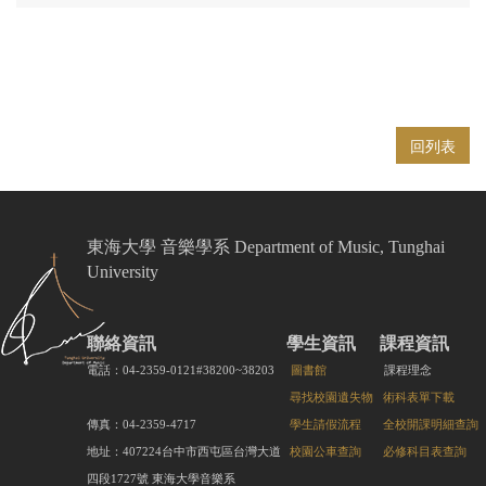
回列表
東海大學 音樂學系 Department of Music, Tunghai
University
聯絡資訊
學生資訊
課程資訊
電話：04-2359-0121#38200~38203
圖書館
課程理念
尋找校園遺失物
術科表單下載
傳真：04-2359-4717
學生請假流程
全校開課明細查詢
地址：407224台中市西屯區台灣大道
校園公車查詢
必修科目表查詢
四段1727號 東海大學音樂系