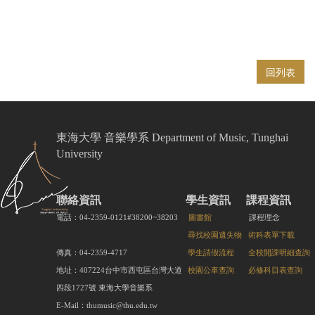
回列表
東海大學 音樂學系 Department of Music, Tunghai
University
聯絡資訊
學生資訊
課程資訊
電話：04-2359-0121#38200~38203
圖書館
課程理念
尋找校園遺失物
術科表單下載
傳真：04-2359-4717
學生請假流程
全校開課明細查詢
地址：407224台中市西屯區台灣大道
校園公車查詢
必修科目表查詢
四段1727號 東海大學音樂系
E-Mail：thumusic@thu.edu.tw