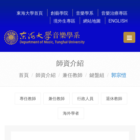
東海大學首頁
創藝學院
音樂學系
音樂治療專區
境外生專區
網站地圖
ENGLISH
Toggl
navig
師資介紹
首頁
師資介紹
兼任教師
鍵盤組
郭宗愷
專任教師
兼任教師
行政人員
退休教師
海外學者