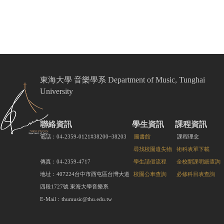
東海大學 音樂學系 Department of Music, Tunghai
University
聯絡資訊
學生資訊
課程資訊
電話：04-2359-0121#38200~38203
圖書館
課程理念
尋找校園遺失物
術科表單下載
傳真：04-2359-4717
學生請假流程
全校開課明細查詢
地址：407224台中市西屯區台灣大道
校園公車查詢
必修科目表查詢
四段1727號 東海大學音樂系
E-Mail：thumusic@thu.edu.tw