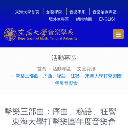
東海大學首頁
創藝學院
音樂學系
音樂治療專區
境外生專區
網站地圖
ENGLISH
Toggl
navig
活動專區
首頁
活動專區
文宣資訊
擊樂三部曲：序曲、秘語、狂響 ─ 東海大學打擊樂團
年度音樂會
擊樂三部曲：序曲、秘語、狂響
─ 東海大學打擊樂團年度音樂會