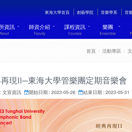
東海大學首頁
創藝學院
音樂學系
音
所資訊
師資介紹
課程資訊
樂團
About
Faculty
Courses
Ensemble
P
首頁
活動專區
再現II─東海大學管樂團定期音樂會
: 文宣資訊
開始日期 : 2023-05-26
結束日期 : 2023-05-31