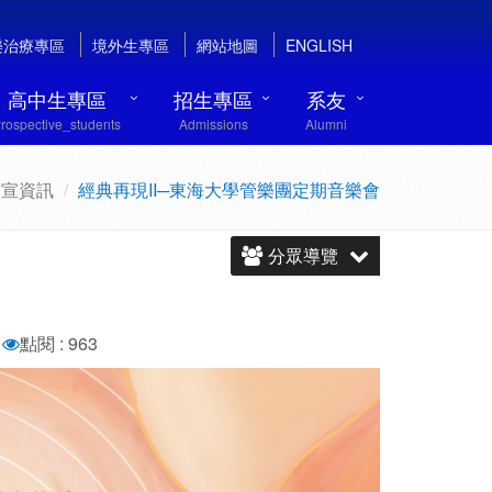
樂治療專區
境外生專區
網站地圖
ENGLISH
高中生專區
招生專區
系友
rospective_students
Admissions
Alumni
文宣資訊
經典再現II─東海大學管樂團定期音樂會
分眾導覽
點閱 : 963