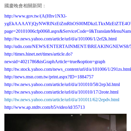
國慶晚會相關新聞：
http://www.gov.tw/(A(Hhv1NXl-
ygEkAAAAYjQyNWRlNzEtZmRhOS00MDkzLTkxMzEtZTE4OTAzMD
page=20101006cfp0068.aspx&ServiceCode=I&TranslateMenuNa
http://tw.news.yahoo.com/article/url/d/a/101006/1/2ef2k.html
http://udn.com/NEWS/ENTERTAINMENT/BREAKINGNEWS8/58
http://times.hinet.net/times/article.do?
newsid=4021786&isGraphArticle=true&option=graph
http://tw.stock.yahoo.com/news_content/url/d/a/101006/1/291zs.htm
http://news.msn.com.tw/print.aspx?ID=1884757
http://tw.news.yahoo.com/article/url/d/a/101010/58/2ep3d.html
http://tw.news.yahoo.com/article/url/d/a/101010/17/2eote.html
http://tw.news.yahoo.com/article/url/d/a/101011/62/2epdv.html
http://www.ap.ntdtv.com/b5/video/id/35713