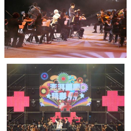
02. 管絃樂團99國慶晚會側照