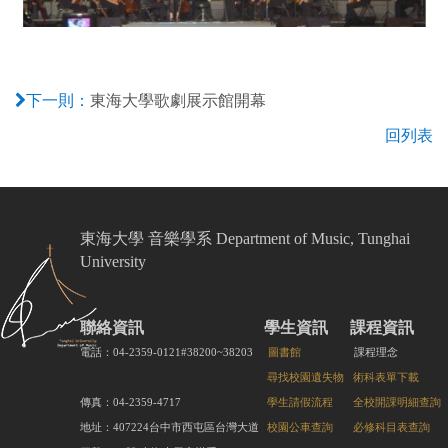
01. 管絃樂團99國慶晚會正面照
東海大學歌劇展示館開幕
下一則：
回列表
東海大學 音樂學系 Department of Music, Tunghai
University
聯絡資訊
學生資訊
課程資訊
電話：04-2359-0121#38200~38203
圖書館
課程理念
尋找校園遺失物
術科表單下載
傳真：04-2359-4717
學生請假流程
全校開課明細查詢
地址：407224台中市西屯區台灣大道
校園公車查詢
必修科目表查詢