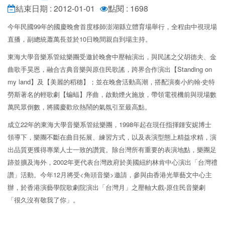
結束日期 : 2012-01-01
點閱 : 1698
今年民國99年的國慶晚會首度移師澎湖縣立體育場舉行，全程由中視現場
直播，副總統蕭萬長並於10日晚間親自到場主持。
東海大學音樂系管絃樂團受邀於晚會中壓軸演出，與民謠之父胡德夫、金
曲歌手昊恩，融合古典音樂與原住民歌謠，跨界合作演出【Standing on
my land】及【美麗的稻穗】；並在晚會活動高潮，搭配演奏小約翰‧史特
勞斯著名的輕歌劇【蝙蝠】序曲，啟動煙火施放，帶領電視機前與現場數
萬民眾倒數，將國慶歡欣熱鬧的氣氛引至最高點。
成立22年的東海大學音樂系管絃樂團，1998年起在現任指揮鍾安妮博士
領導下，樂團不斷在曲目拓展、練習方式，以及表演型態上精益求精，演
出品質更獲得專業人士一致的讚賞。除台灣所有重要的表演地點，樂團足
跡並擴及海外，2002年更代表台灣政府於美國紐約林肯中心演出「台灣禮
讚」活動。今年12月將受<角頭音樂>邀請，參與由香港光華藝文中心主
辦，於香港演藝學院歌劇院演出「台灣月」之壓軸大戲-原住民音樂劇
「很久沒有敬我了你」。