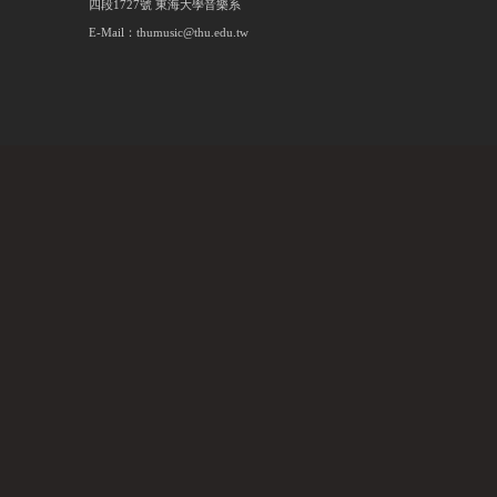
四段1727號 東海大學音樂系
E-Mail：thumusic@thu.edu.tw