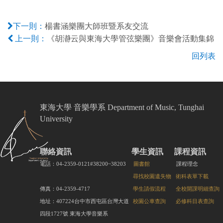
楊書涵樂團大師班暨系友交流
下一則：
《胡瀞云與東海大學管弦樂團》音樂會活動集錦
上一則：
回列表
東海大學 音樂學系 Department of Music, Tunghai
University
聯絡資訊
學生資訊
課程資訊
電話：04-2359-0121#38200~38203
圖書館
課程理念
尋找校園遺失物
術科表單下載
傳真：04-2359-4717
學生請假流程
全校開課明細查詢
地址：407224台中市西屯區台灣大道
校園公車查詢
必修科目表查詢
四段1727號 東海大學音樂系