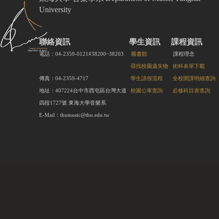
University
聯絡資訊
學生資訊
課程資訊
電話：04-2359-0121#38200~38203
圖書館
課程理念
尋找校園遺失物
術科表單下載
傳真：04-2359-4717
學生請假流程
全校開課明細查詢
地址：407224台中市西屯區台灣大道
校園公車查詢
必修科目表查詢
四段1727號 東海大學音樂系
E-Mail：thumusic@thu.edu.tw