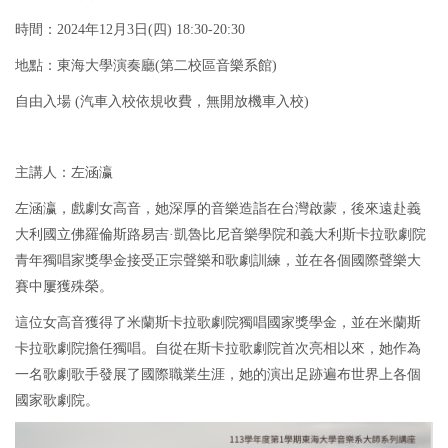
時間：2024年12月3日(四) 18:30-20:30
地點：東海大學演奏廳(第二校區音樂系館)
自由入場 (汽車入校依規收費，無開放機車入校)
主講人：左涵瀛
左涵瀛，戲劇女⾼⾳，她深厚的⾳樂造詣在台灣啟蒙，後來遠赴義
⼤利國立佛羅倫斯路易吉·凱魯比尼⾳樂學院和義⼤利斯卡拉歌劇院
青年獨唱家獎學⾦接受正宗聲樂和歌劇訓練，並在各個國際聲樂⼤
賽中屢獲殊榮。
這位女⾼⾳獲得了米蘭斯卡拉歌劇院獨唱國家獎學⾦，並在米蘭斯
卡拉歌劇院擔任獨唱。⾃從在斯卡拉歌劇院⾸次亮相以來，她作為
⼀名歌劇歌⼿發展了國際職業⽣涯，她的演出⾜跡遍布世界上各個
國家歌劇院。