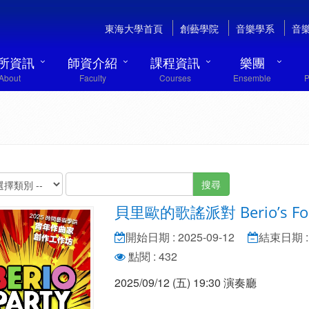
東海大學首頁
創藝學院
音樂學系
音
所資訊
師資介紹
課程資訊
樂團
About
Faculty
Courses
Ensemble
P
搜尋
貝里歐的歌謠派對 Berio’s Folk
開始日期 : 2025-09-12
結束日期 : 
點閱 : 432
2025/09/12 (五) 19:30 演奏廳