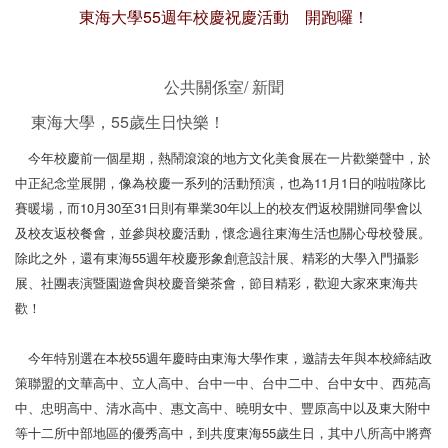
東海大學55週年校慶祝慶活動 開跑囉！
公共關係室/ 新聞
東海大學，55歲生日快樂！
今年校慶前一個星期，熱鬧滾滾的地方文化美食展在一片歡樂聲中，於
中正紀念堂展開，像為校慶一系列的活動預演，也為11月1日的啦啦隊比
賽暖場，而10月30至31日則有畢業30年以上的校友們返校開辦同學會以
及校友返校餐會，並參與校慶活動，懷念過往東海生活也關心母校發展。
除此之外，還有東海55週年校慶形象創意設計展、精彩的大學入門攝影
展、社團表演暨園遊會與校慶音樂茶會，節目精彩，歡迎大家來東海共
歡！
今年特別選在本校55週年慶時由東海大學作東，邀請去年與本校締結政
策聯盟的文華高中、立人高中、台中一中、台中二中、台中女中、西苑高
中、忠明高中、清水高中、惠文高中、曉明女中、豐原高中以及東大附中
等十二所中部地區的優秀高中，到共度東海55歲生日，其中八所高中將齊