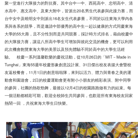
聚一堂進行大隊接力的對抗賽。其中台中一中、西苑高中、忠明高中、清
水高中、惠文高中、及東大附中，皆派出20名男生代表參與此接力賽，而
台中女中及曉明女中則派出16名女生代表參賽，不同於以往東海大學內各
系與各系的競爭，而是邀請中部優秀的高中生一起以健康的方式同慶東海
大學的55大壽，且不分性別而是共同競賽，採計時方式排名，藉由校慶中
的大隊接力賽，讓這八所高中學生可增加與彼此交流的機會，更可以利用
此次機會飽覽東海大學的美景以及預先體驗不同於高中的大學生活經
驗。
校慶一系列溫馨歡樂的慶祝活動，從10月26日的「MIT－Made in
Tunghai」東海55週年校慶形象創意設計展、31日傑出校友表揚大會暨校
友返校餐會，11月1日的創意啦啦隊，來到以活力、體力與青春之美的運
動會和園遊會，2日的校慶運動會更有附小小朋友的精彩表演、附中同學
的參與，社團的熱歌勁舞，最後以12月4日的校園路跑做有力的結束。每
一個活動都精彩可期，歡迎全校師生共同參與，也歡迎所有東海校友回家
熱鬧一回 ，共祝東海大學生日快樂。