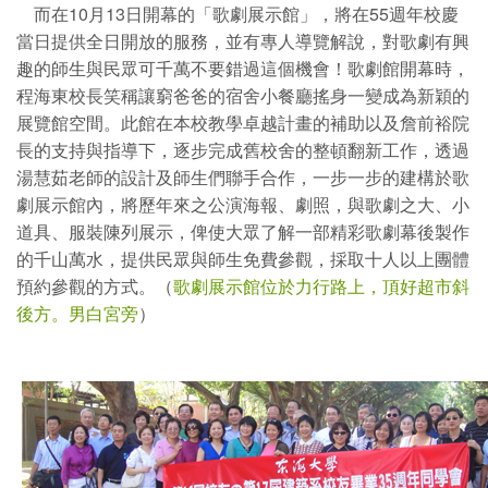
而在10月13日開幕的「歌劇展示館」，將在55週年校慶
當日提供全日開放的服務，並有專人導覽解說，對歌劇有興
趣的師生與民眾可千萬不要錯過這個機會！歌劇館開幕時，
程海東校長笑稱讓窮爸爸的宿舍小餐廳搖身一變成為新穎的
展覽館空間。此館在本校教學卓越計畫的補助以及詹前裕院
長的支持與指導下，逐步完成舊校舍的整頓翻新工作，透過
湯慧茹老師的設計及師生們聯手合作，一步一步的建構於歌
劇展示館內，將歷年來之公演海報、劇照，與歌劇之大、小
道具、服裝陳列展示，俾使大眾了解一部精彩歌劇幕後製作
的千山萬水，提供民眾與師生免費參觀，採取十人以上團體
預約參觀的方式。（
歌劇展示館位於力行路上，頂好超市斜
後方。男白宮旁
）