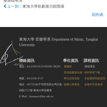
樂基礎教育
東海大學歌劇展示館開幕
上一則：
回列表
東海大學 音樂學系 Department of Music, Tunghai
University
聯絡資訊
學生資訊
課程資訊
電話：04-2359-0121#38200~38203
圖書館
課程理念
尋找校園遺失物
術科表單下載
傳真：04-2359-4717
學生請假流程
全校開課明細查詢
地址：407224台中市西屯區台灣大道
校園公車查詢
必修科目表查詢
四段1727號 東海大學音樂系
E-Mail：thumusic@thu.edu.tw