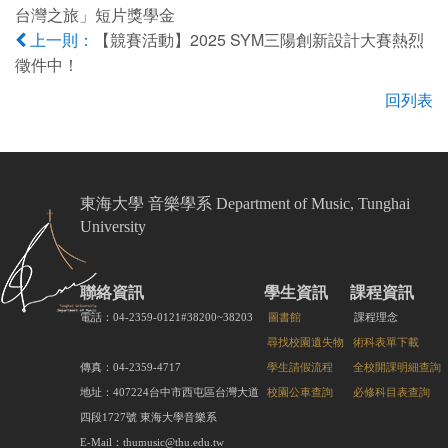
台灣之旅」短片獎學金
【競賽活動】2025 SYM三陽創新設計大賽熱烈
上一則：
徵件中！
回列表
東海大學 音樂學系 Department of Music, Tunghai
University
聯絡資訊
學生資訊
課程資訊
電話：04-2359-0121#38200~38203
圖書館
課程理念
尋找校園遺失物
術科表單下載
傳真：04-2359-4717
學生請假流程
全校開課明細查詢
地址：407224台中市西屯區台灣大道
校園公車查詢
必修科目表查詢
四段1727號 東海大學音樂系
E-Mail：thumusic@thu.edu.tw