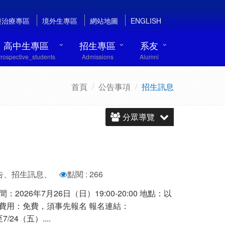
樂治療專區
境外生專區
網站地圖
ENGLISH
高中生專區
招生專區
系友
rospective_students
Admissions
Alumni
首頁
公告事項
招生訊息
分眾導覽
公告、招生訊息、
點閱 : 266
026年7月26日（日）19:00-20:00 地點：以
式進行 費用：免費，須事先報名 報名連結：
名至7/24（五）....