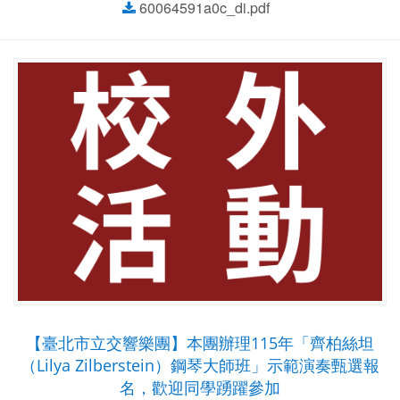
60064591a0c_di.pdf
【臺北市立交響樂團】本團辦理115年「齊柏絲坦
（Lilya Zilberstein）鋼琴大師班」示範演奏甄選報
名，歡迎同學踴躍參加