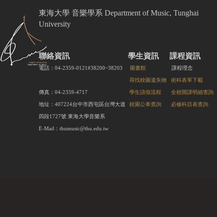
東海大學 音樂學系 Department of Music, Tunghai
University
聯絡資訊
學生資訊
課程資訊
電話：04-2359-0121#38200~38203
圖書館
課程理念
尋找校園遺失物
術科表單下載
傳真：04-2359-4717
學生請假流程
全校開課明細查詢
地址：407224台中市西屯區台灣大道
校園公車查詢
必修科目表查詢
四段1727號 東海大學音樂系
E-Mail：thumusic@thu.edu.tw