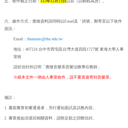
五、收件截止日期：
115年12月13日
以前（以郵戳為憑）。
六、繳件方式：應徵資料請同時以Email及「掛號」郵寄至以下收件
資訊：
Email：
thumusic@thu.edu.tw
地址：407224 台中市西屯區台灣大道四段1727號 東海大學人事
室收
請於信封外註明「應徵音樂系音樂治療專任教師」
※紙本文件一律由人事室收件，請不要直接寄到音樂系。
備註：
1. 書面審查初審通過者，另行通知面試及試教內容。
2. 審查後如須退回相關資料，請附足額之回郵信封。