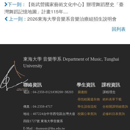
【衛武營國家藝術文化中心】辦理舞蹈歷史「臺
下一則：
灣舞蹈記憶地圖」計畫115年....
2026東海大學音樂系音樂治療組招生說明會
上一則：
回列表
東海大學 音樂學系 Department of Music, Tunghai
University
聯絡資訊
學生資訊
課程資訊
電話：04-2359-0121#38200~38203
圖書館
課程理念
尋找校園遺失物
術科表單下載
傳真：04-2359-4717
學生請假流程
全校開課明細查詢
地址：407224台中市西屯區台灣大道
校園公車查詢
必修科目表查詢
四段1727號 東海大學音樂系
E-Mail：thumusic@thu.edu.tw