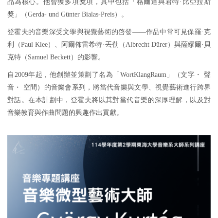
品為核心。他曾獲多項獎項，其中包括「格爾達與君特·比亞拉斯
獎」（Gerda- und Günter Bialas-Preis）。
登霍夫的音樂深受文學與視覺藝術的啓發——作品中常可見保羅·克
利（Paul Klee）、阿爾佈雷希特·丟勒（Albrecht Dürer）與薩繆爾·貝
克特（Samuel Beckett）的影響。
自2009年起，他創辦並策劃了名為「WortKlangRaum」（文字・ 聲
音・ 空間）的音樂會系列，將當代音樂與文學、視覺藝術進行跨界
對話。在本計劃中，登霍夫將以其對當代音樂的深厚理解，以及對
音樂教育與作曲問題的興趣作出貢獻。