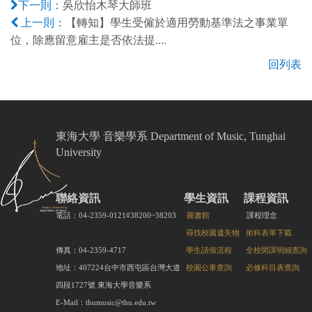
吳欣怡木琴大師班
下一則：
【轉知】學生受僱於適用勞動基準法之事業單
上一則：
位，除應留意雇主是否依法提....
回列表
東海大學 音樂學系 Department of Music, Tunghai
University
聯絡資訊
學生資訊
課程資訊
電話：04-2359-0121#38200~38203
圖書館
課程理念
尋找校園遺失物
術科表單下載
傳真：04-2359-4717
學生請假流程
全校開課明細查詢
地址：407224台中市西屯區台灣大道
校園公車查詢
必修科目表查詢
四段1727號 東海大學音樂系
E-Mail：thumusic@thu.edu.tw