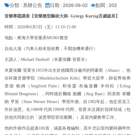
分類 : 系辦公告
日期 : 2026-06-02
點閱 : 202
音樂專題講座【音樂微型藝術大師- György Kurtág百歲誕辰】
時間：2026年6月5日（五）13:10-15:00
地點：東海大學音樂系MU001教室
自由入場（汽車入校依規收費，不開放機車通行）
主講人 / Michael Denhoff（米夏埃爾·登霍夫）
米夏埃爾·登霍夫1955年出生於德國西法倫州的阿豪斯（Ahaus）。他
在科隆音樂學院（Musikhochschule Köln）學習大提琴，師從齊格弗
里德·帕姆（Siegfried Palm）和埃靈·布倫達爾·本特松（Erling
Blöndal Bengtsson），同時隨於爾格·鮑爾（Jürg Baur）與漢斯·韋爾
納·亨策（Hans Werner Henze）學習作曲。自1982年起，他定居並工
作於波恩。在1980年代與1990年代間，登霍夫活躍於指揮領域（包
括他共同創立的「波恩學院管弦樂團」）及室內樂教學工作。
他的作曲作品超過100首，涵蓋各種編制，其中尤以室內樂與鋼琴作