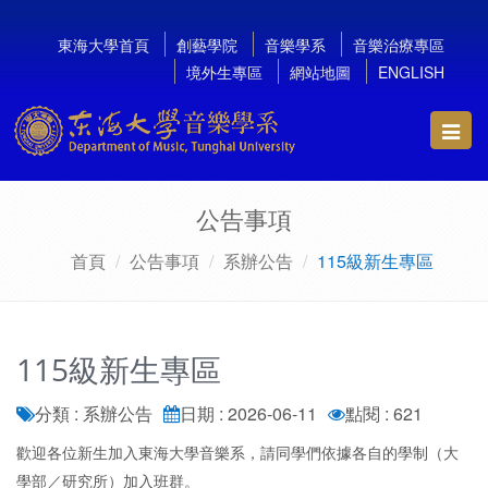
東海大學首頁
創藝學院
音樂學系
音樂治療專區
境外生專區
網站地圖
ENGLISH
Toggl
navig
公告事項
首頁
公告事項
系辦公告
115級新生專區
115級新生專區
分類 : 系辦公告
日期 : 2026-06-11
點閱 : 621
歡迎各位新生加入東海大學音樂系，請同學們依據各自的學制（大
學部／研究所）加入班群。