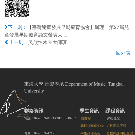
【臺灣兒童發展早期療育協會】辦理「第27屆兒
下一則：
童發展早期療育論文發表大....
吳欣怡木琴大師班
上一則：
回列表
東海大學 音樂學系 Department of Music, Tunghai
University
聯絡資訊
學生資訊
課程資訊
電話：04-2359-0121#38200~38203
圖書館
課程理念
尋找校園遺失物
術科表單下載
傳真：04-2359-4717
學生請假流程
全校開課明細查詢