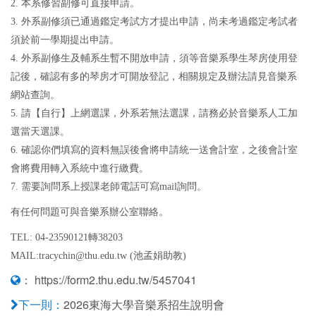
2. 本系修習副修可直接申請。
3. 外系副修須已通過鑑定考試方才提出申請，尚未考過鑑定考試者
須於前一學期提出申請。
4. 外系副修生及輔系生暫不開放申請，須等音樂系學生琴房使用登
記後，確認有多的琴房才可開放登記，相關規定及辦法請見音樂系
網站查詢。
5. 請【自行】上網選課，外系若無法選課，請務必於音樂系人工加
選當天選課。
6. 確認你們填寫的資料無誤後會將申請統一送會計室，之後會計室
會將費用轉入系統中進行繳費。
7. 需要詢問系上授課老師電話可寫mail詢問。
有任何問題可與音樂系辦公室聯絡。
TEL: 04-23590121轉38203
MAIL:tracychin@thu.edu.tw (池孟娟助教)
：
https://form2.thu.edu.tw/5457041
2026東海大學音樂系招生說明會
下一則：