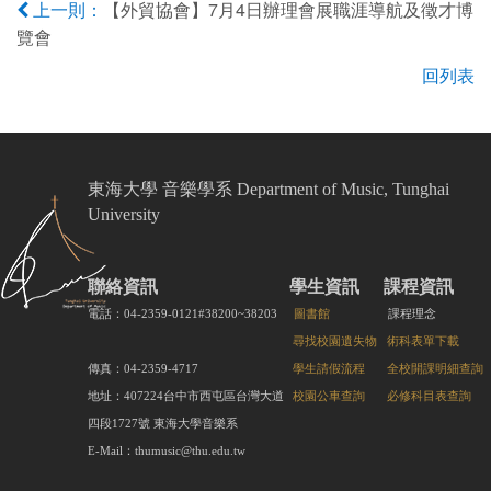
【外貿協會】7月4日辦理會展職涯導航及徵才博
上一則：
覽會
回列表
東海大學 音樂學系 Department of Music, Tunghai
University
聯絡資訊
學生資訊
課程資訊
電話：04-2359-0121#38200~38203
圖書館
課程理念
尋找校園遺失物
術科表單下載
傳真：04-2359-4717
學生請假流程
全校開課明細查詢
地址：407224台中市西屯區台灣大道
校園公車查詢
必修科目表查詢
四段1727號 東海大學音樂系
E-Mail：thumusic@thu.edu.tw