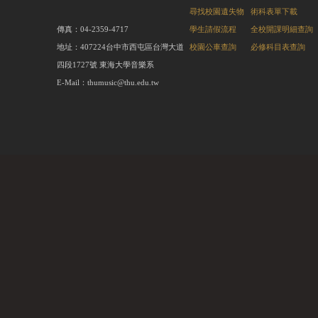
尋找校園遺失物
術科表單下載
傳真：04-2359-4717
學生請假流程
全校開課明細查詢
地址：407224台中市西屯區台灣大道
校園公車查詢
必修科目表查詢
四段1727號 東海大學音樂系
E-Mail：thumusic@thu.edu.tw