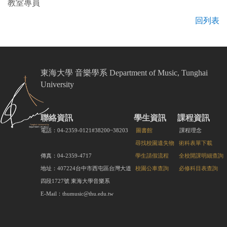
教室專員
回列表
東海大學 音樂學系 Department of Music, Tunghai
University
聯絡資訊
學生資訊
課程資訊
電話：04-2359-0121#38200~38203
圖書館
課程理念
尋找校園遺失物
術科表單下載
傳真：04-2359-4717
學生請假流程
全校開課明細查詢
地址：407224台中市西屯區台灣大道
校園公車查詢
必修科目表查詢
四段1727號 東海大學音樂系
E-Mail：thumusic@thu.edu.tw