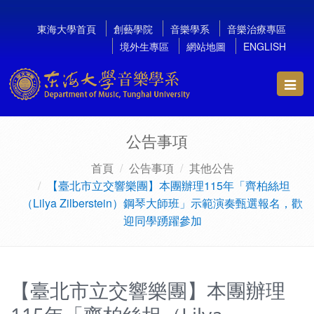
東海大學首頁
創藝學院
音樂學系
音樂治療專區
境外生專區
網站地圖
ENGLISH
Toggl
navig
公告事項
首頁
公告事項
其他公告
【臺北市立交響樂團】本團辦理115年「齊柏絲坦
（Lilya Zilberstein）鋼琴大師班」示範演奏甄選報名，歡
迎同學踴躍參加
【臺北市立交響樂團】本團辦理