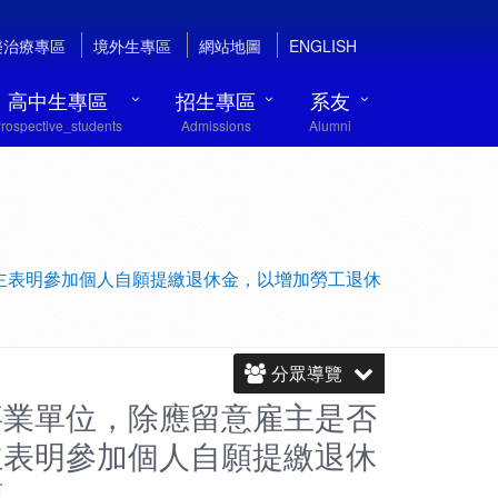
樂治療專區
境外生專區
網站地圖
ENGLISH
高中生專區
招生專區
系友
rospective_students
Admissions
Alumni
主表明參加個人自願提繳退休金，以增加勞工退休
分眾導覽
事業單位，除應留意雇主是否
主表明參加個人自願提繳退休
額