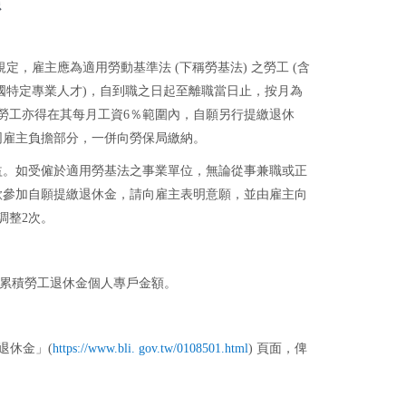
定，雇主應為適用勞動基準法 (下稱勞基法) 之勞工 (含
國特定專業人才)，自到職之日起至離職當日止，按月為
勞工亦得在其每月工資6％範圍內，自願另行提繳退休
同雇主負擔部分，一併向勞保局繳納。
益。如受僱於適用勞基法之事業單位，無論從事兼職或正
欲參加自願提繳退休金，請向雇主表明意願，並由雇主向
調整2次。
速累積勞工退休金個人專戶金額。
退休金」(
https://www.bli. gov.tw/0108501.html
) 頁面，俾