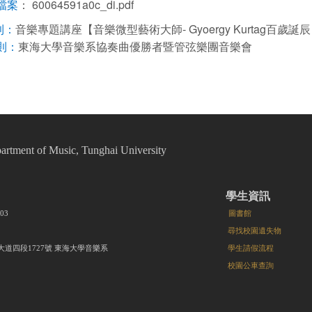
：
60064591a0c_di.pdf
檔案
音樂專題講座【音樂微型藝術大師- Gyoergy Kurtag百歲誕
則：
東海大學音樂系協奏曲優勝者暨管弦樂團音樂會
則：
t of Music, Tunghai University
學生資訊
8203
圖書館
尋找校園遺失物
大道四段1727號 東海大學音樂系
學生請假流程
校園公車查詢