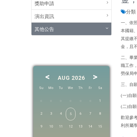
獎助申請
分類 
演出資訊
一、依照
其他公告
本國籍
其提繳
金，且
二、畢
職工作
勞保局
<
>
AUG 2026
三、自
Su
Mo
Tu
We
Th
Fr
Sa
(一)
1
(二)
2
3
4
6
7
8
5
歡迎參考
利所屬
9
10
11
12
13
14
15