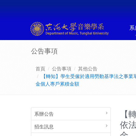
系
公告事項
首頁
公告事項
其他公告
【轉知】學生受僱於適用勞動基準法之事業
金個人專戶累積金額
【
系辦公告
依
招生訊息
金