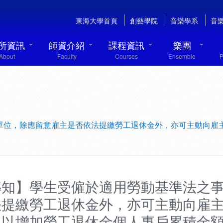
東海大學首頁
創藝學院
音樂學系
音
所資訊
師資介紹
課程資訊
樂團
About
Faculty
Courses
Ensemble
P
單位，除應留意雇主是否依法提繳勞工退休金外，亦可主動向雇
轉知】學生受僱於適用勞動基準法之
法提繳勞工退休金外，亦可主動向雇
，以增加勞工退休金個人專戶累積金