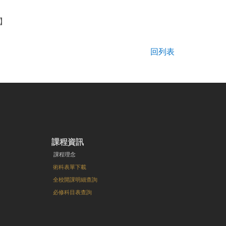
辰】
回列表
課程資訊
課程理念
術科表單下載
全校開課明細查詢
必修科目表查詢