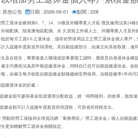
: 其他公告
日期 : 2026-06-01
點閱 : 228
勞工退休金條例第6、7、14、16條及外國專業人才延 攬及僱用法第24條規
、外籍配偶、陸港澳地區配偶、永 久居留之外籍人士、外國專業人才及外
不低於每月工資6％之退休金，儲存於勞保局設立之勞工退休金個人專戶，
不計入提繳年度薪資所得課稅。其自願提繳部分，由雇主向其收取後，連
業生及在校生，畢業後進入職場或從事暑期工讀時，應留意自身退休金權
，雇主均應依法為其申報提繳退休金，同時自己也可自願提繳退休金。如
申報，由雇主每月收取自願提繳金額後繳納至勞保局。自願提繳率1年內可
願提繳退休金的好處：
自願提繳金額可參與基金投資運用分配收益，經「時間複利」的效果，能加
自願提繳金額不計入提繳年度薪資所得課稅，可節省所得稅支出。
 勞動部勞工保險局全球資訊網「業務專區／ 勞工退休金／個人自願提繳
學生更加瞭解勞工退休金相關規定。