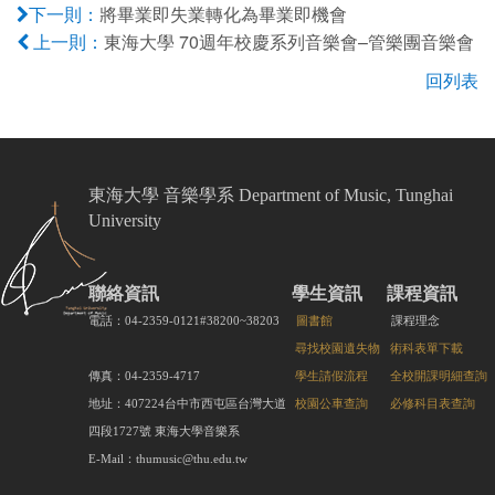
將畢業即失業轉化為畢業即機會
下一則：
東海大學 70週年校慶系列音樂會–管樂團音樂會
上一則：
回列表
東海大學 音樂學系 Department of Music, Tunghai
University
聯絡資訊
學生資訊
課程資訊
電話：04-2359-0121#38200~38203
圖書館
課程理念
尋找校園遺失物
術科表單下載
傳真：04-2359-4717
學生請假流程
全校開課明細查詢
地址：407224台中市西屯區台灣大道
校園公車查詢
必修科目表查詢
四段1727號 東海大學音樂系
E-Mail：thumusic@thu.edu.tw