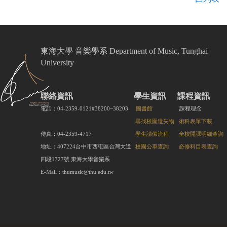
東海大學 音樂學系 Department of Music, Tunghai
University
聯絡資訊
學生資訊
課程資訊
電話：04-2359-0121#38200~38203
圖書館
課程理念
尋找校園遺失物
術科表單下載
傳真：04-2359-4717
學生請假流程
全校開課明細查詢
地址：407224台中市西屯區台灣大道
校園公車查詢
必修科目表查詢
四段1727號 東海大學音樂系
E-Mail：thumusic@thu.edu.tw