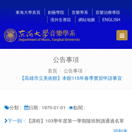
東海大學首頁
創藝學院
音樂學系
音樂治療專區
境外生專區
網站地圖
ENGLISH
Toggl
navig
公告事項
首頁
公告事項
【高雄市立美術館】本館115年春季實習申請事宜
分類 :
日期 : 1970-01-01
點閱 :
【課程】103學年度第一學期隨班附讀通過名單
下一則：
回列表