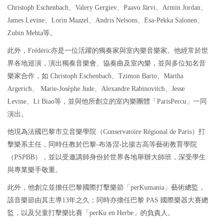
Christoph Eschenbach、Valery Gergiev、Paavo Järvi、Armin Jordan、
James Levine、Lorin Maazel、Andris Nelsons、Esa-Pekka Salonen、
Zubin Mehta等。
此外，Frédéric亦是一位活躍的獨奏家與室內樂音樂家。他經常於世
界各地巡演，演出獨奏音樂會、協奏曲及室內樂，並與多位知名音
樂家合作，如 Christoph Eschenbach、Tzimon Barto、Martha
Argerich、 Marie-Josèphe Jude、Alexandre Rabinovitch、Jesse
Levine、Li Biao等，並與他所創立的室內樂團體「ParisPercu」一同
演出。
他現為法國巴黎市立音樂學院（Conservatoire Régional de Paris）打
擊樂系主任，同時任教於巴黎-布洛涅-比揚古高等藝術教育學院
（PSPBB），並以受邀講師身份於世界各地舉辦大師班，深受學生
與專業樂手敬重。
此外，他創立並擔任巴黎國際打擊樂節「perKumania」藝術總監，
該音樂節由其主導13年之久；同時亦擔任巴黎 PAS 國際樂器大賽總
監，以及兒童打擊樂比賽「perKu en Herbe」的負責人。