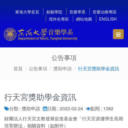
東海大學首頁
創藝學院
音樂學系
音樂治療專區
境外生專區
網站地圖
ENGLISH
Toggl
navig
公告事項
首頁
公告事項
獎助申請
行天宮獎助學金資訊
行天宮獎助學金資訊
分類 : 獎助申請
日期 : 2022-02-24
點閱 : 1382
財團法人行天宮文教發展促進基金會「行天宮資優學生長期
培育辦法」相關資料（如附件）