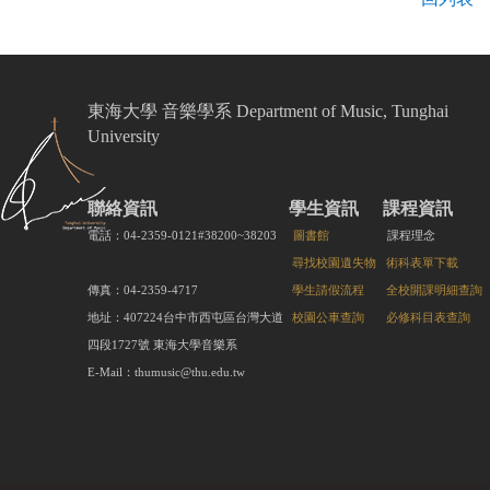
東海大學 音樂學系 Department of Music, Tunghai
University
聯絡資訊
學生資訊
課程資訊
電話：04-2359-0121#38200~38203
圖書館
課程理念
尋找校園遺失物
術科表單下載
傳真：04-2359-4717
學生請假流程
全校開課明細查詢
地址：407224台中市西屯區台灣大道
校園公車查詢
必修科目表查詢
四段1727號 東海大學音樂系
E-Mail：thumusic@thu.edu.tw