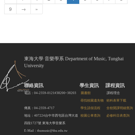
9
→
»
東海大學 音樂學系 Department of Music, Tunghai
University
聯絡資訊
學生資訊
課程資訊
電話：04-2359-0121#38200~38203
圖書館
課程理念
尋找校園遺失物
術科表單下載
傳真：04-2359-4717
學生請假流程
全校開課明細查詢
地址：407224台中市西屯區台灣大道
校園公車查詢
必修科目表查詢
四段1727號 東海大學音樂系
E-Mail：thumusic@thu.edu.tw