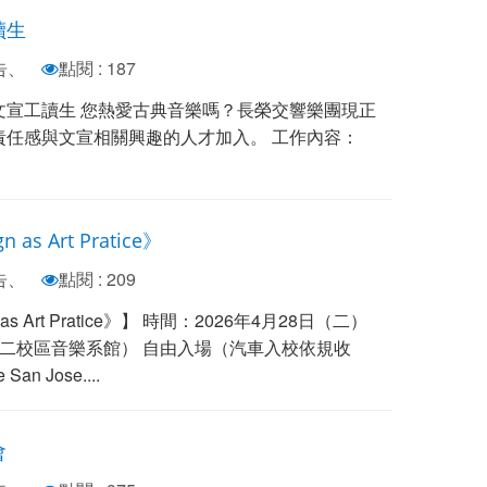
讀生
告、
點閱 : 187
文宣工讀生 您熱愛古典音樂嗎？長榮交響樂團現正
責任感與文宣相關興趣的人才加入。 工作內容：
s Art Pratice》
告、
點閱 : 209
s Art Pratice》】 時間：2026年4月28日（二）
奏廳（第二校區音樂系館） 自由入場（汽車入校依規收
n Jose....
會