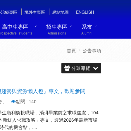
樂治療專區
境外生專區
網站地圖
ENGLISH
高中生專區
招生專區
系友
rospective_students
Admissions
Alumni
首頁
公告事項
分眾導覽
求職趨勢與資源懶人包」專文，歡迎參閱
告、
點閱 : 140
生順利銜接職場，消弭畢業前之求職焦慮，104
的新鮮人求職攻略」專文，透過2026年最新市場
代的機會點，....