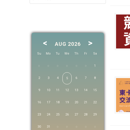
<
>
AUG 2026
Su
Mo
Tu
We
Th
Fr
Sa
1
2
3
4
6
7
8
5
9
10
11
12
13
14
15
16
17
18
19
20
21
22
23
24
25
26
27
28
29
30
31