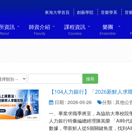
東海大學首頁
創藝學院
音樂學系
音
所資訊
師資介紹
課程資訊
樂團
About
Faculty
Courses
Ensemble
P
搜尋
【104人力銀行】「2026新鮮人
日期 : 2026-05-26
分類 : 其他公
一、畢業求職季將至，為協助大專校院學
人力銀行特彙編總經理陳嵩榮 「AI時代
數據，帶新鮮人從5個關鍵角度，找到AI時